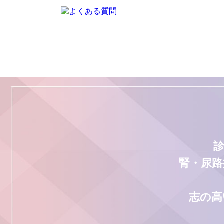
腎・尿路
志の高