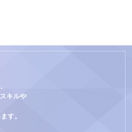
、
門スキルや
います。