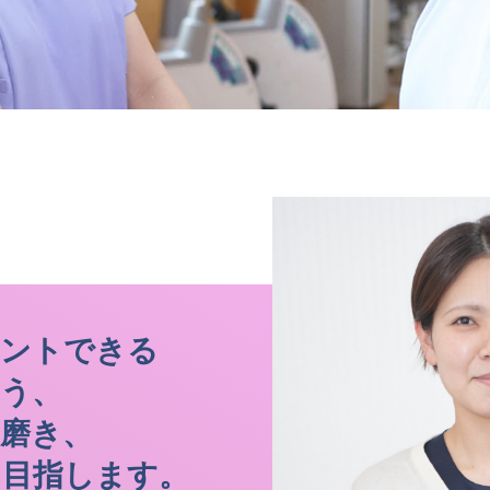
メントできる
う、
磨き、
を目指します。