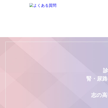
腎・尿路
志の高