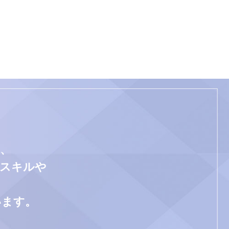
、
門スキルや
います。