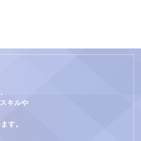
、
門スキルや
います。