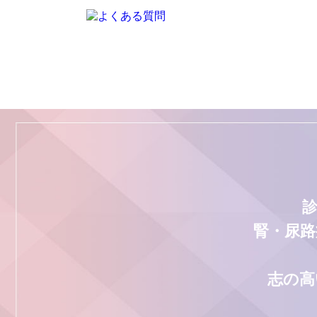
腎・尿路
志の高