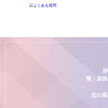
腎・尿路
志の高