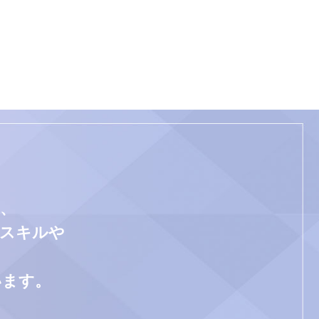
、
門スキルや
います。