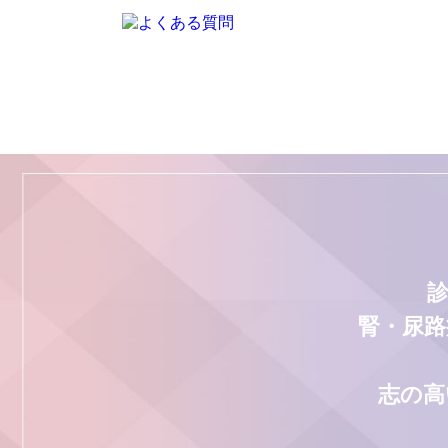
腎・尿路
志の高