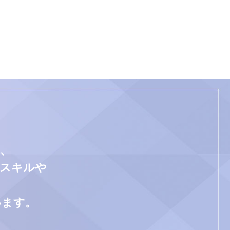
、
門スキルや
います。