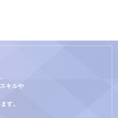
、
門スキルや
います。