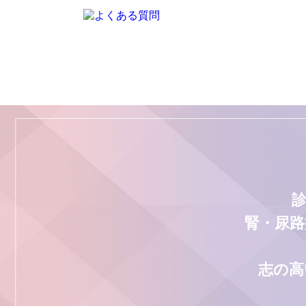
腎・尿路
志の高