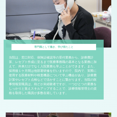
専門職として働き、学び得たこと
当院は、窓口対応、保険証確認等の受付業務から、診療費計
算、レセプト作成に至るまで医療事務職の基本となる業務に加
えて、外来だけでなく入院業務も学ぶことができます。また、
採用後１ケ月間は他部署研修を行いますので、院内で、実際に
使用する医療材料や検査機器について学ぶ機会があり、診療費
計算やレセプト点検などで活かすことに繋がります。当院の医
事情報室職員は、殆どが未経験者ですが、一つひとつの業務を
しっかりと覚えスキルアップすることで、診療情報管理士の資
格を取得した職員が多数在籍しています。