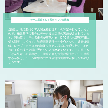
チーム医療として関わっている業務
当院は、地域包括ケア入院医療管理料１の算定を行っています
ので、施設基準の要件にデータ提出加算の実施が含まれていま
す。同加算は、厚生労働省が実施する「DPC導入の影響評価に
係る調査」に沿って、診療情報管理士が中心となり、診療録情
報、レセプトデータ等の情報を指定の様式に整理を行い、3ケ
月に１度の提出期限に遅れないよう務めています。この他にも
「がん登録」の届出など、診療内容を指定の様式に沿って整理
する業務は、チーム医療の中で医事情報管理室が担う役割のひ
とつです。