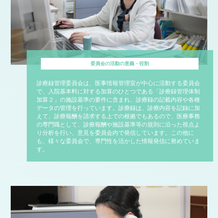
委員会の活動の意義・役割
診療録管理委員会は、医事情報管理室が中心に活動する委員会
で、入院基本料に対する加算のひとつである「診療録管理体制
加算２」の施設基準の要件に含まれ、診療録の記載内容や各種
データの管理を行っています。診療録は、診療内容を記録に加
えて、診療報酬を請求する上での根拠でもあるので、医療事務
の専門職として、診療報酬や施設基準等の規則に沿った視点よ
り分析を行い、意見を委員会内で発信しています。この他に
も、様々な委員会で、専門性を活かした情報発信に努めていま
す。