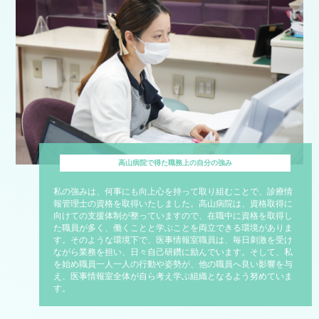
高山病院で得た職務上の自分の強み
私の強みは、何事にも向上心を持って取り組むことで、診療情
報管理士の資格を取得いたしました。高山病院は、資格取得に
向けての支援体制が整っていますので、在職中に資格を取得し
た職員が多く、働くことと学ぶことを両立できる環境がありま
す。そのような環境下で、医事情報室職員は、毎日刺激を受け
ながら業務を担い、日々自己研鑽に励んでいます。そして、私
を始め職員一人一人の行動や姿勢が、他の職員へ良い影響を与
え、医事情報室全体が自ら考え学ぶ組織となるよう努めていま
す。