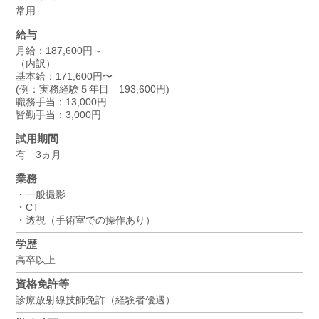
常用
給与
月給：187,600円～
（内訳）
基本給：171,600円〜
(例：実務経験５年目 193,600円)
職務手当：13,000円
皆勤手当：3,000円
試用期間
有 3ヵ月
業務
・一般撮影
・CT
・透視（手術室での操作あり）
学歴
高卒以上
資格免許等
診療放射線技師免許（経験者優遇）