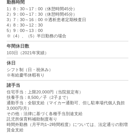
勤務時間
1）8：30～17：00（休憩時間45分）
2）9：00～17：30（休憩時間45分）
3）7：30～16：00 ※透析患者定期検査日
4）8：30～12：30
5）9：00～13：00
※（4）、（5）半日勤務の場合
年間休日数
103日（2021年実績）
休日
シフト制（日・祝休み）
※有給慶弔休暇有り
諸手当
住宅手当：上限20,000円（当院規定有）
扶養手当：8,500／子（2子まで）
通勤手当：全額支給（マイカー通勤可、但し駐車場代個人負担
3,000円/月）
その他：法律に基づく各種手当別途支給
託児所保育料補助制度有り
時間外勤務（月平均1~2時間程度）については、法定通りの割増
賃金支給