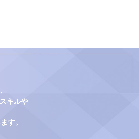
、
門スキルや
います。