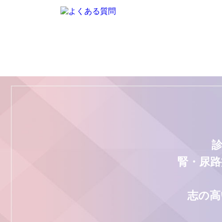
腎・尿路
志の高