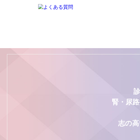
腎・尿路
志の高