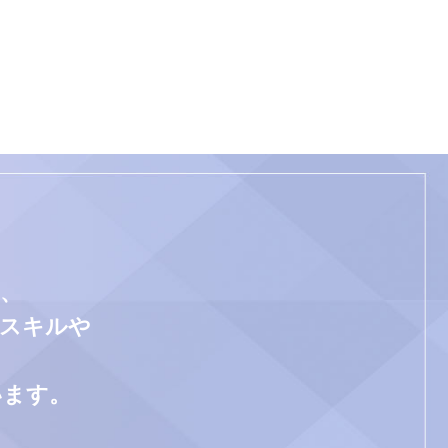
、
門スキルや
います。