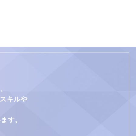
、
門スキルや
います。