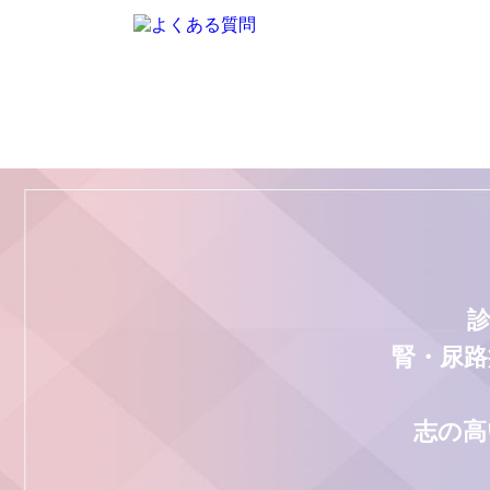
腎・尿路
志の高